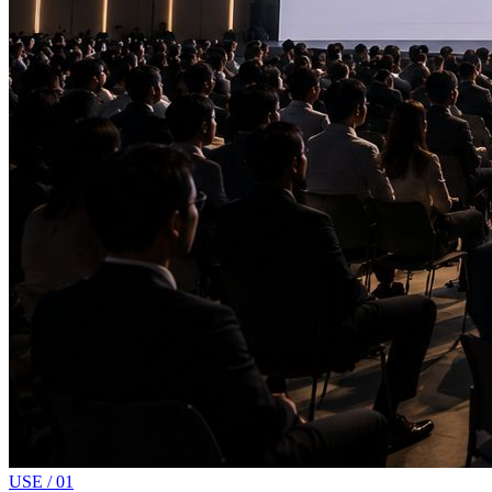
USE /
01