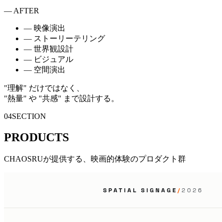
— AFTER
—
映像演出
—
ストーリーテリング
—
世界観設計
—
ビジュアル
—
空間演出
"理解"
だけではなく、
"熱量"
や
"共感"
まで設計する。
04
SECTION
PRODUCTS
CHAOSRUが提供する、映画的体験のプロダクト群