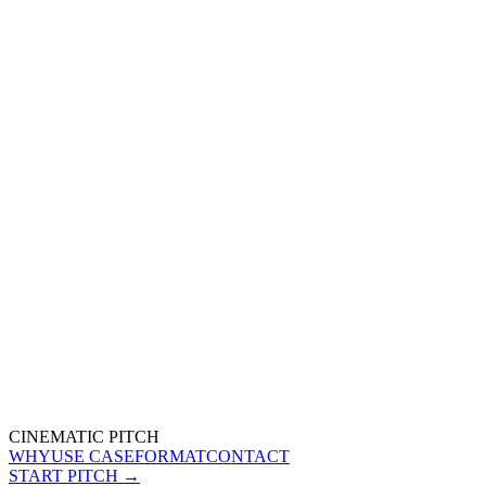
CINEMATIC PITCH
WHY
USE CASE
FORMAT
CONTACT
START PITCH →