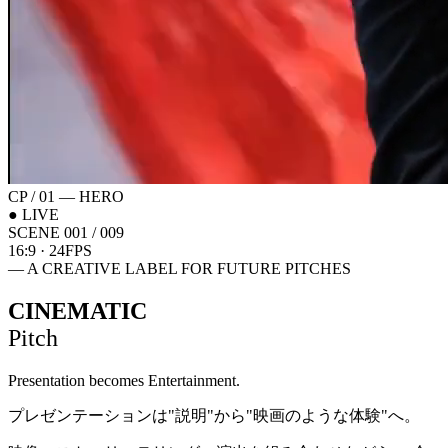
CP / 01 — HERO
● LIVE
SCENE 001 / 009
16:9 · 24FPS
— A CREATIVE LABEL FOR FUTURE PITCHES
CINEMATIC
Pitch
Presentation becomes
Entertainment.
プレゼンテーションは
"説明"
から
"映画のような体験"
へ。