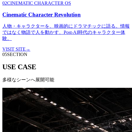
02
CINEMATIC CHARACTER OS
Cinematic Character Revolution
人物・キャラクターを、映画的にドラマチックに語る。情報
ではなく物語で人を動かす、Post-AI時代のキャラクター体
験。
VISIT SITE
→
05
SECTION
USE CASE
多様なシーンへ展開可能